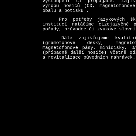
vystoupení či propagace. Zajiš
výrobu nosičů (CD, magnetofonové
obalu a potisku .
Pro potřeby jazykových ško
institucí natáčíme cizojazyčné p
pořady, průvodce či zvukové slovní
Dále zajišťujeme kvalitní 
(gramofonové desky, magneto
magnetofonové pásy, minidisky, D
(případně další nosiče) včetně od
a revitalizace původních nahrávek.