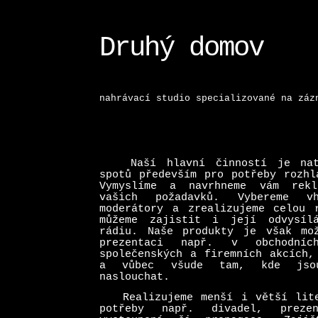
Druhý domov
nahrávací studio specializované na záz
Naší hlavní činností je natá
spotů především pro potřeby rozhl
Vymyslíme a navrhneme vám rekl
vašich požadavků. Vybereme v
moderátory a zrealizujeme celou 
můžeme zajistit i její odvysíl
rádiu. Naše produkty je však mo
prezentaci např. v obchodníc
společenských a firemních akcích,
a vůbec všude tam, kde jso
naslouchat.
Realizujeme menší i větší lite
potřeby např. divadel, prezen